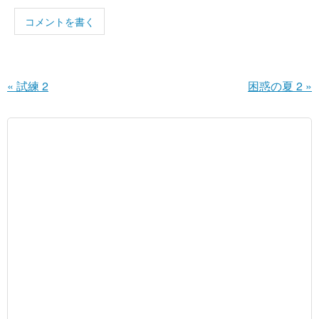
コメントを書く
«
試練 2
困惑の夏 2
»