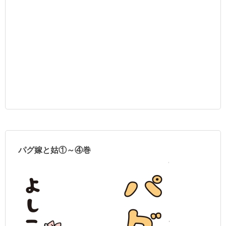
パグ嫁と姑①～④巻